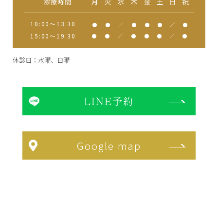
診療時間
月
火
水
木
金
土
日
祝
10:00～13:30
●
●
／
●
●
●
／
●
15:00～19:30
●
●
／
●
●
●
／
●
休診日：水曜、日曜
LINE予約
Google map