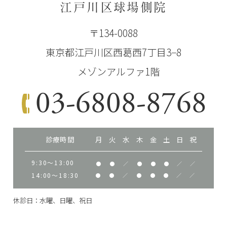
江戸川区球場側院
〒134-0088
東京都江戸川区西葛西7丁目3−8
メゾンアルファ1階
03-6808-8768
診療時間
月
火
水
木
金
土
日
祝
9:30～13:00
●
●
／
●
●
●
／
／
14:00～18:30
●
●
／
●
●
●
／
／
休診日：水曜、日曜、祝日