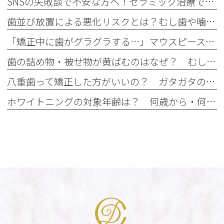
SNSの失敗談で不安な方へ！セラミック治療で後悔しない事前確認
歯並び放置による悪化リスクとは？むし歯や噛み合わせへの影響を解説
「矯正中に歯がグラグラする…」マウスピース矯正中のぐらつきの原因と注意点
歯の詰め物・被せ物が黄ばむのはなぜ？ むし歯治療後に起こる経年劣化
八重歯って矯正した方がいいの？ ガタガタの歯並びはマウスピース矯正で治せる？
ホワイトニングの対象年齢は？ 何歳から・何歳でもできるの？