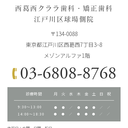
西葛西クララ歯科・矯正歯科
江戸川区球場側院
〒134-0088
東京都江戸川区西葛西7丁目3−8
メゾンアルファ1階
03-6808-8768
診療時間
月
火
水
木
金
土
日
祝
9:30～13:00
●
●
／
●
●
●
／
／
14:00～18:30
●
●
／
●
●
●
／
／