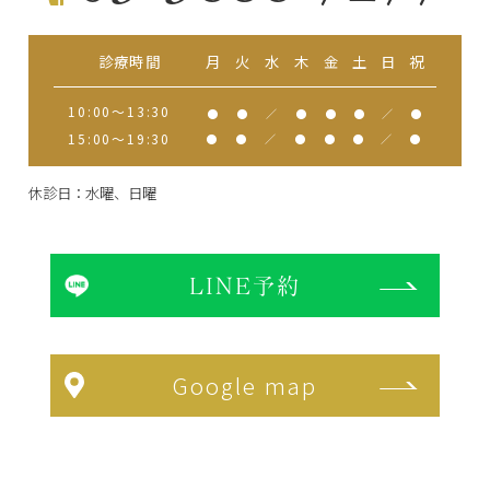
診療時間
月
火
水
木
金
土
日
祝
10:00～13:30
●
●
／
●
●
●
／
●
15:00～19:30
●
●
／
●
●
●
／
●
休診日：水曜、日曜
LINE予約
Google map