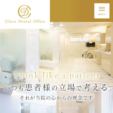
Think like a patient
患者様
立場
考える
いつも
の
で
それが当院の心からの理念です