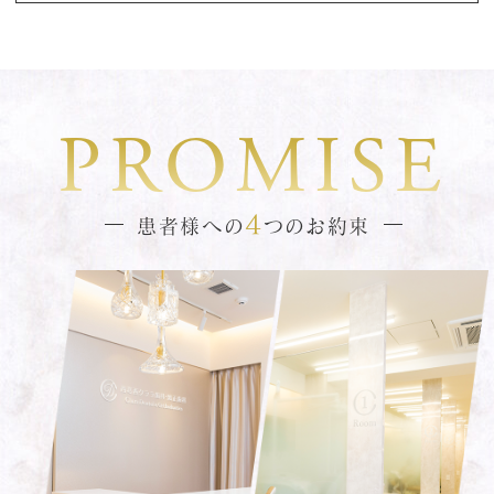
（月）より通常通り診療いたします。 何
卒よろしくお願いいたします。
2024.06.20
PROMISE
この度分院でレーザー治療でいびき治
療、歯周治療、虫歯治療、お口周りのリ
4
患者様への
つのお約束
フトアップを行うこととなりました。
お気軽にお問合せください。
2023.02.08
分院（球場側）に転院をご希望の方はお
気軽にお申し付けください。
2023.02.08