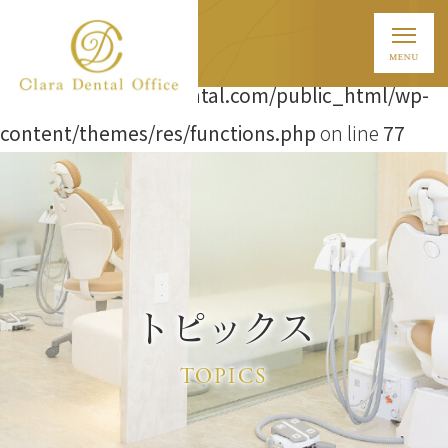
Warning
: Attempt to read property "ID" on string in
/home/t838/clara-dental.com/public_html/wp-
content/themes/res/functions.php
on line
77
トピックス
TOPICS