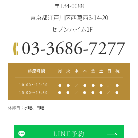
〒134-0088
東京都江戸川区西葛西3-14-20
セブンハイム1F
03-3686-7277
診療時間
月
火
水
木
金
土
日
祝
10:00～13:30
●
●
／
●
●
●
／
●
15:00～19:30
●
●
／
●
●
●
／
●
休診日：水曜、日曜
LINE予約