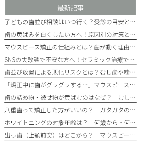
最新記事
子どもの歯並び相談はいつ行く？受診の目安とチェック項目を解説
歯の黄ばみを白くしたい方へ！原因別の対策と4つの方法を歯科医師が解説
マウスピース矯正の仕組みとは？歯が動く理由をわかりやすく解説
SNSの失敗談で不安な方へ！セラミック治療で後悔しない事前確認
歯並び放置による悪化リスクとは？むし歯や噛み合わせへの影響を解説
「矯正中に歯がグラグラする…」マウスピース矯正中のぐらつきの原因と注意点
歯の詰め物・被せ物が黄ばむのはなぜ？ むし歯治療後に起こる経年劣化
八重歯って矯正した方がいいの？ ガタガタの歯並びはマウスピース矯正で治せる？
ホワイトニングの対象年齢は？ 何歳から・何歳でもできるの？
出っ歯（上顎前突）はどこから？ マウスピース矯正で治せる出っ歯とは？