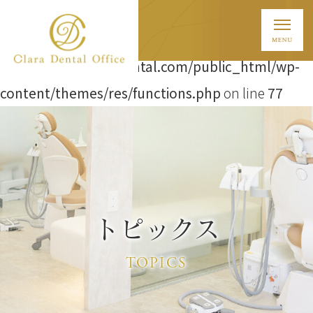
Warning
: Attempt to read property "ID" on string in
/home/t838/clara-dental.com/public_html/wp-
content/themes/res/functions.php
on line
77
トピックス
TOPICS