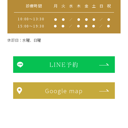
診療時間
月
火
水
木
金
土
日
祝
10:00～13:30
●
●
／
●
●
●
／
●
15:00～19:30
●
●
／
●
●
●
／
●
休診日：水曜、日曜
LINE予約
Google map