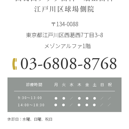
江戸川区球場側院
〒134-0088
東京都江戸川区西葛西7丁目3−8
メゾンアルファ1階
03-6808-8768
診療時間
月
火
水
木
金
土
日
祝
9:30～13:00
●
●
／
●
●
●
／
／
14:00～18:30
●
●
／
●
●
●
／
／
休診日：水曜、日曜、祝日