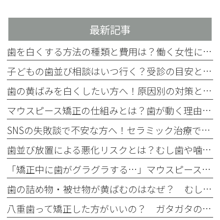
最新記事
歯を白くする方法の種類と費用は？働く女性に合った選び方を解説
子どもの歯並び相談はいつ行く？受診の目安とチェック項目を解説
歯の黄ばみを白くしたい方へ！原因別の対策と4つの方法を歯科医師が解説
マウスピース矯正の仕組みとは？歯が動く理由をわかりやすく解説
SNSの失敗談で不安な方へ！セラミック治療で後悔しない事前確認
歯並び放置による悪化リスクとは？むし歯や噛み合わせへの影響を解説
「矯正中に歯がグラグラする…」マウスピース矯正中のぐらつきの原因と注意点
歯の詰め物・被せ物が黄ばむのはなぜ？ むし歯治療後に起こる経年劣化
八重歯って矯正した方がいいの？ ガタガタの歯並びはマウスピース矯正で治せる？