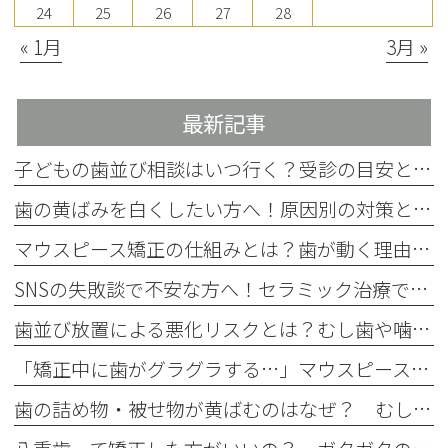
24
25
26
27
28
« 1月
3月 »
最新記事
子どもの歯並び相談はいつ行く？受診の目安とチェック項目を解説
歯の黄ばみを白くしたい方へ！原因別の対策と4つの方法を歯科医師が解説
マウスピース矯正の仕組みとは？歯が動く理由をわかりやすく解説
SNSの失敗談で不安な方へ！セラミック治療で後悔しない事前確認
歯並び放置による悪化リスクとは？むし歯や噛み合わせへの影響を解説
「矯正中に歯がグラグラする…」マウスピース矯正中のぐらつきの原因と注意点
歯の詰め物・被せ物が黄ばむのはなぜ？ むし歯治療後に起こる経年劣化