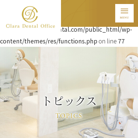
Warning
: Attempt to read property "ID" on string in
/home/t838/clara-dental.com/public_html/wp-
content/themes/res/functions.php
on line
77
トピックス
TOPICS