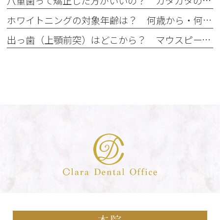
八重歯って矯正した方がいいの？ ガタガタの歯並びはマウスピース矯正で治せる？
ホワイトニングの対象年齢は？ 何歳から・何歳でもできるの？
出っ歯（上顎前突）はどこから？ マウスピース矯正で治せる出っ歯とは？