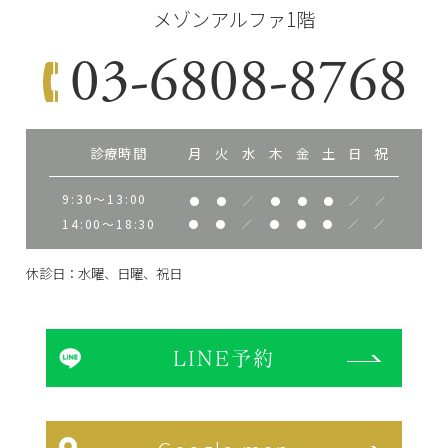
メゾンアルファ1階
03-6808-8768
診療時間
月
火
水
木
金
土
日
祝
9:30～13:00
●
●
／
●
●
●
／
／
14:00～18:30
●
●
／
●
●
●
／
／
休診日：水曜、日曜、祝日
LINE予約