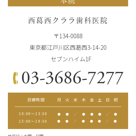
本院
西葛西クララ歯科医院
〒134-0088
東京都江戸川区西葛西3-14-20
セブンハイム1F
03-3686-7277
診療時間
月
火
水
木
金
土
日
祝
10:00～13:30
●
●
／
●
●
●
／
●
15:00～19:30
●
●
／
●
●
●
／
●