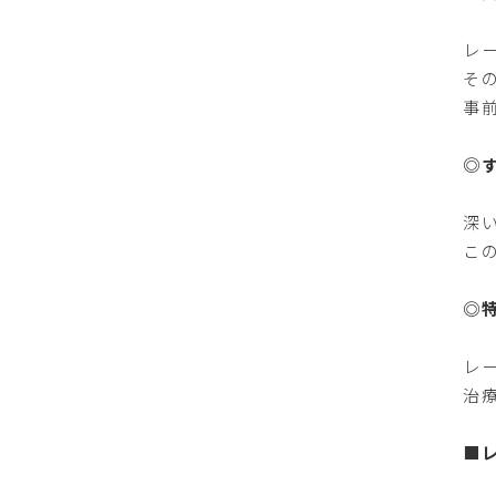
レ
そ
事
◎
深
こ
◎
レ
治
■