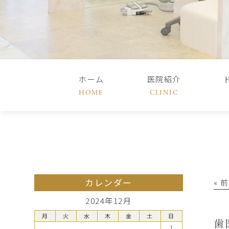
ホーム
医院紹介
HOME
CLINIC
カレンダー
« 
2024年12月
月
火
水
木
金
土
日
歯
1