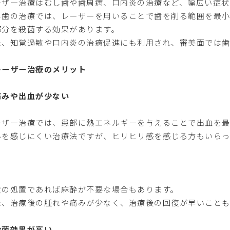
ーザー治療はむし歯や歯周病、口内炎の治療など、幅広い症状
し歯の治療では、レーザーを用いることで歯を削る範囲を最
部分を殺菌する効果があります。
た、知覚過敏や口内炎の治癒促進にも利用され、審美面では歯
レーザー治療のメリット
痛みや出血が少ない
ーザー治療では、患部に熱エネルギーを与えることで出血を最
みを感じにくい治療法ですが、ヒリヒリ感を感じる方もいらっ
度の処置であれば麻酔が不要な場合もあります。
た、治療後の腫れや痛みが少なく、治療後の回復が早いことも
殺菌効果が高い