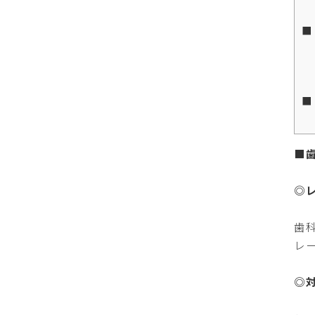
■
■
■
◎
歯
レ
◎