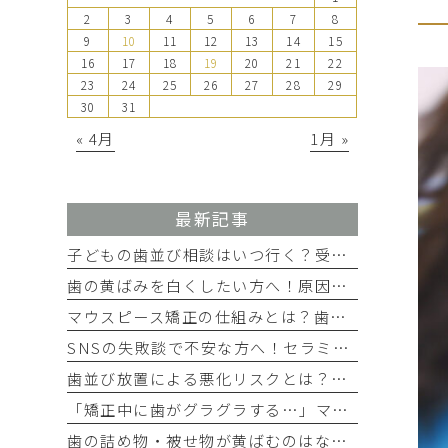
2
3
4
5
6
7
8
9
10
11
12
13
14
15
16
17
18
19
20
21
22
23
24
25
26
27
28
29
30
31
« 4月
1月 »
最新記事
子どもの歯並び相談はいつ行く？受診の目安とチェック項目を解説
歯の黄ばみを白くしたい方へ！原因別の対策と4つの方法を歯科医師が解説
マウスピース矯正の仕組みとは？歯が動く理由をわかりやすく解説
SNSの失敗談で不安な方へ！セラミック治療で後悔しない事前確認
歯並び放置による悪化リスクとは？むし歯や噛み合わせへの影響を解説
「矯正中に歯がグラグラする…」マウスピース矯正中のぐらつきの原因と注意点
歯の詰め物・被せ物が黄ばむのはなぜ？ むし歯治療後に起こる経年劣化