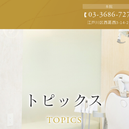
本院
ome/t838/clara-dental.com/public_html/wp-content
03-3686-72
江戸川区西葛西3-14-2
トピックス
TOPICS