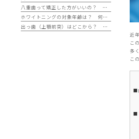
八重歯って矯正した方がいいの？ ガタガタの歯並びはマウスピース矯正で治せる？
ホワイトニングの対象年齢は？ 何歳から・何歳でもできるの？
出っ歯（上顎前突）はどこから？ マウスピース矯正で治せる出っ歯とは？
近
こ
多
こ
■
■