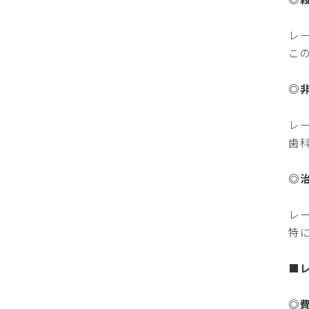
レ
こ
◎
レ
歯
◎
レ
特
■
◎