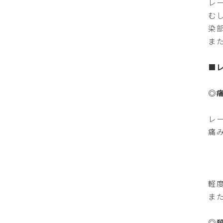
レ
む
染
ま
■
◎
レ
痛
軽
ま
◎