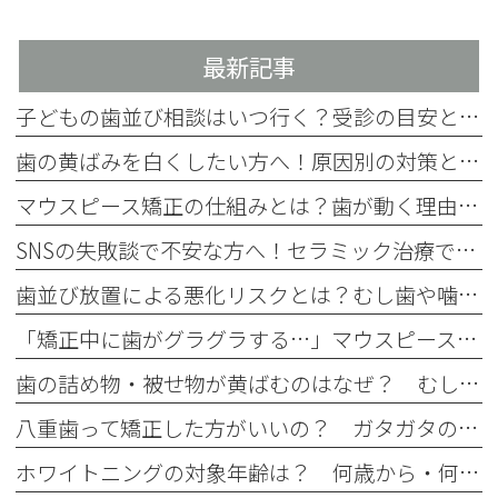
最新記事
子どもの歯並び相談はいつ行く？受診の目安とチェック項目を解説
歯の黄ばみを白くしたい方へ！原因別の対策と4つの方法を歯科医師が解説
マウスピース矯正の仕組みとは？歯が動く理由をわかりやすく解説
SNSの失敗談で不安な方へ！セラミック治療で後悔しない事前確認
歯並び放置による悪化リスクとは？むし歯や噛み合わせへの影響を解説
「矯正中に歯がグラグラする…」マウスピース矯正中のぐらつきの原因と注意点
歯の詰め物・被せ物が黄ばむのはなぜ？ むし歯治療後に起こる経年劣化
八重歯って矯正した方がいいの？ ガタガタの歯並びはマウスピース矯正で治せる？
ホワイトニングの対象年齢は？ 何歳から・何歳でもできるの？