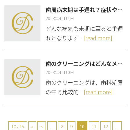
歯周病末期は手遅れ？症状や対策を西葛西の歯科が解説
2023年4月14日
どんな病気も末期に至ると手遅
れとなります…
[read more]
歯のクリーニングはどんなメリットが？西葛西の歯科医が解説！
2023年4月10日
歯のクリーニングは、歯科処置
の中で比較的…
[read more]
10 / 15
«
<
...
8
9
10
11
12
...