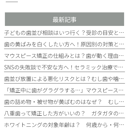
最新記事
子どもの歯並び相談はいつ行く？受診の目安とチェック項目を解説
歯の黄ばみを白くしたい方へ！原因別の対策と4つの方法を歯科医師が解説
マウスピース矯正の仕組みとは？歯が動く理由をわかりやすく解説
SNSの失敗談で不安な方へ！セラミック治療で後悔しない事前確認
歯並び放置による悪化リスクとは？むし歯や噛み合わせへの影響を解説
「矯正中に歯がグラグラする…」マウスピース矯正中のぐらつきの原因と注意点
歯の詰め物・被せ物が黄ばむのはなぜ？ むし歯治療後に起こる経年劣化
八重歯って矯正した方がいいの？ ガタガタの歯並びはマウスピース矯正で治せる？
ホワイトニングの対象年齢は？ 何歳から・何歳でもできるの？