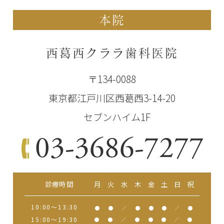
本院
西葛西クララ歯科医院
〒134-0088
東京都江戸川区西葛西3-14-20
セブンハイム1F
03-3686-7277
診療時間
月
火
水
木
金
土
日
祝
10:00～13:30
●
●
／
●
●
●
／
●
15:00～19:30
●
●
／
●
●
●
／
●