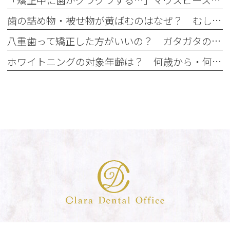
「矯正中に歯がグラグラする…」マウスピース矯正中のぐらつきの原因と注意点
歯の詰め物・被せ物が黄ばむのはなぜ？ むし歯治療後に起こる経年劣化
八重歯って矯正した方がいいの？ ガタガタの歯並びはマウスピース矯正で治せる？
ホワイトニングの対象年齢は？ 何歳から・何歳でもできるの？