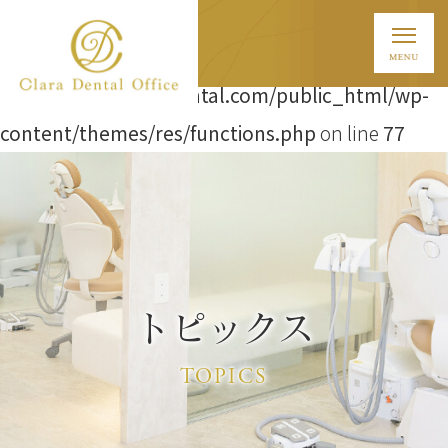
Warning
: Attempt to read property "ID" on string in
/home/t838/clara-dental.com/public_html/wp-
content/themes/res/functions.php
on line
77
トピックス
TOPICS