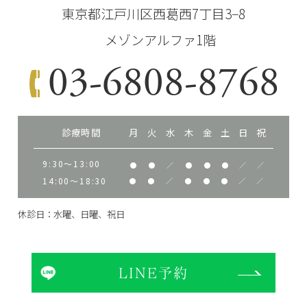
東京都江戸川区西葛西7丁目3−8
メゾンアルファ1階
03-6808-8768
診療時間
月
火
水
木
金
土
日
祝
9:30～13:00
●
●
／
●
●
●
／
／
14:00～18:30
●
●
／
●
●
●
／
／
休診日：水曜、日曜、祝日
LINE予約