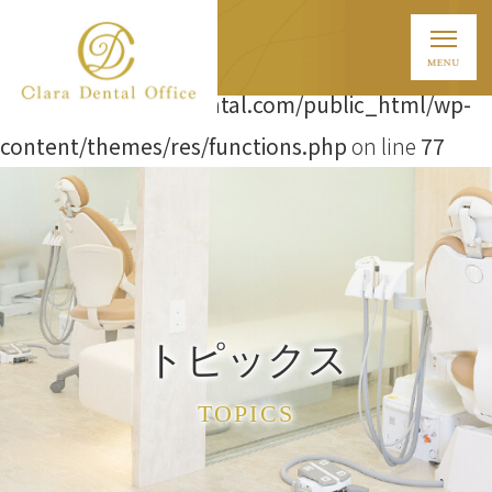
Warning
: Attempt to read property "ID" on string in
/home/t838/clara-dental.com/public_html/wp-
content/themes/res/functions.php
on line
77
トピックス
TOPICS