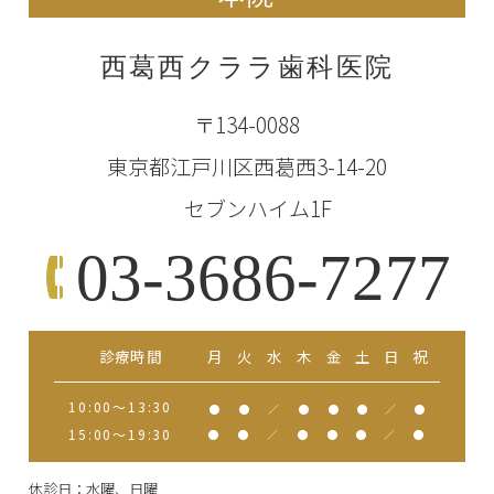
西葛西クララ歯科医院
〒134-0088
東京都江戸川区西葛西3-14-20
セブンハイム1F
03-3686-7277
診療時間
月
火
水
木
金
土
日
祝
10:00～13:30
●
●
／
●
●
●
／
●
15:00～19:30
●
●
／
●
●
●
／
●
休診日：水曜、日曜