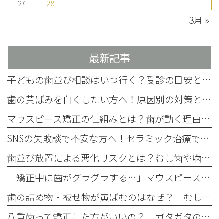
27
28
3月 »
最新記事
子どもの歯並び相談はいつ行く？受診の目安とチェック項目を解説
歯の黄ばみを白くしたい方へ！原因別の対策と4つの方法を歯科医師が解説
マウスピース矯正の仕組みとは？歯が動く理由をわかりやすく解説
SNSの失敗談で不安な方へ！セラミック治療で後悔しない事前確認
歯並び放置による悪化リスクとは？むし歯や噛み合わせへの影響を解説
「矯正中に歯がグラグラする…」マウスピース矯正中のぐらつきの原因と注意点
歯の詰め物・被せ物が黄ばむのはなぜ？ むし歯治療後に起こる経年劣化
八重歯って矯正した方がいいの？ ガタガタの歯並びはマウスピース矯正で治せる？